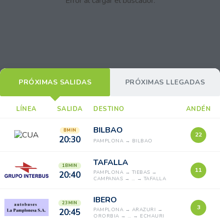
Error al cargar el buscador.
PRÓXIMAS SALIDAS
PRÓXIMAS LLEGADAS
LÍNEA
SALIDA
DESTINO
ANDÉN
BILBAO
8 MIN
22
20:30
PAMPLONA → BILBAO
TAFALLA
18 MIN
11
PAMPLONA → TIEBAS →
20:40
CAMPANAS → … → TAFALLA
IBERO
23 MIN
3
PAMPLONA → ARAZURI →
20:45
ORORBIA → … → ECHAURI