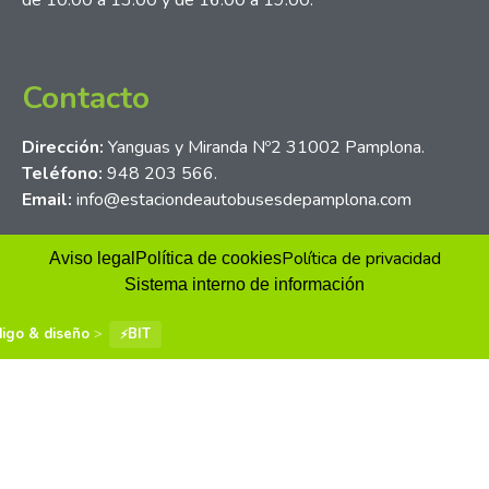
Contacto
Dirección:
Yanguas y Miranda Nº2 31002 Pamplona.
Teléfono:
948 203 566.
Email:
info@estaciondeautobusesdepamplona.com
Política de privacidad
Aviso legal
Política de cookies
Sistema interno de información
igo & diseño
>
BIT
⚡