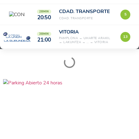
CDAD. TRANSPORTE
28 MIN
5
20:50
CDAD. TRANSPORTE
VITORIA
38 MIN
13
PAMPLONA → UHARTE ARAKIL
21:00
→ LAKUNTZA → … → VITORIA
CLINICA UBARMIN
1H 3 MIN
PAMPLONA → PAMPLONA →
1
21:25
ALZUZA → … → CLINICA
UBARMIN
SAN SEBASTIAN
1H 8 MIN
6
21:30
PAMPLONA → SAN SEBASTIAN
TAFALLA
1H 13 MIN
11
PAMPLONA → TIEBAS →
21:35
CAMPANAS → … → TAFALLA
TAFALLA
1H 13 MIN
12
PAMPLONA → TIEBAS →
21:35
CAMPANAS → … → TAFALLA