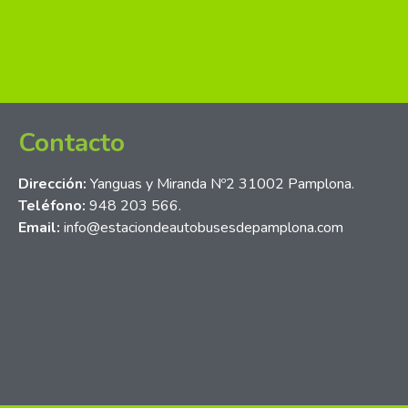
Contacto
Dirección:
Yanguas y Miranda Nº2 31002 Pamplona.
Teléfono:
948 203 566.
Email:
info@estaciondeautobusesdepamplona.com