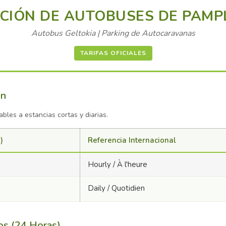
CIÓN DE AUTOBUSES DE PAM
Autobus Geltokia | Parking de Autocaravanas
TARIFAS OFICIALES
ón
cables a estancias cortas y diarias.
)
Referencia Internacional
Hourly / À l'heure
Daily / Quotidien
os (24 Horas)