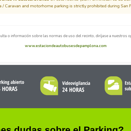
 / Caravan and motorhome parking is strictly prohibited during San Fe
ulta o información sobre las normas de uso del recinto, diríjase a nuestros o
www.estaciondeautobusesdepamplona.com
es dudas sobre el Parking?