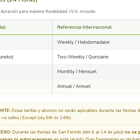
ración para máxima flexibilidad. I.V.A. incluido.
ta)
Referencia Internacional
Weekly / Hebdomadaire
uneko)
Two-Weekly / Quinzaine
Monthly / Mensuel
Annual / Annuel
NTE:
Estas tarifas y abonos no serán aplicables durante las fiestas
-ra salbu / Except July 6th to 14th).
CESO:
Durante las fiestas de San Fermín (del 6 al 14 de julio)
no se 
vanas ni autocaravanas
en este recinto (San Ferminetan ez da b