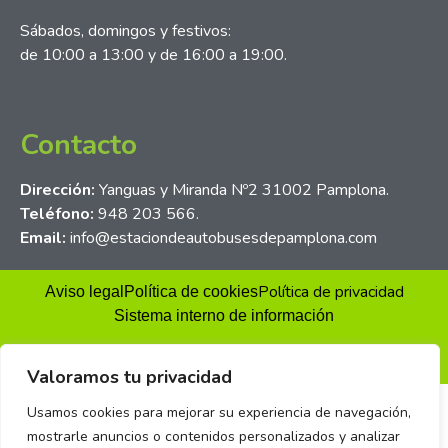
Sábados, domingos y festivos:
de 10:00 a 13:00 y de 16:00 a 19:00.
Contacto
Dirección:
Yanguas y Miranda Nº2 31002 Pamplona.
Teléfono:
948 203 566.
Email:
info@estaciondeautobusesdepamplona.com
Política de privacidad
Aviso legal
Política de cookies
Sistema interno de información
igo & diseño
>
BIT
Valoramos tu privacidad
Usamos cookies para mejorar su experiencia de navegación,
mostrarle anuncios o contenidos personalizados y analizar