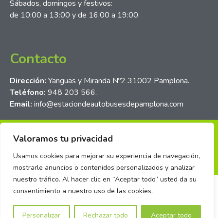
Sábados, domingos y festivos:
de 10:00 a 13:00 y de 16:00 a 19:00.
Contacto
Dirección:
Yanguas y Miranda Nº2 31002 Pamplona.
Teléfono:
948 203 566.
Email:
info@estaciondeautobusesdepamplona.com
Política de privacidad
Aviso legal
Política de cookies
Valoramos tu privacidad
Sistema interno de información
Usamos cookies para mejorar su experiencia de navegación,
igo & diseño
>
BIT
mostrarle anuncios o contenidos personalizados y analizar
nuestro tráfico. Al hacer clic en “Aceptar todo” usted da su
consentimiento a nuestro uso de las cookies.
Personalizar
Rechazar todo
Aceptar todo