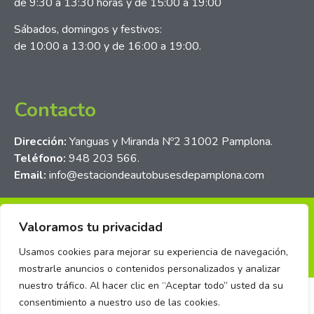
de 9:30 a 13:30 horas y de 15:00 a 19:00
Sábados, domingos y festivos:
de 10:00 a 13:00 y de 16:00 a 19:00.
Contacto
Dirección:
Yanguas y Miranda Nº2 31002 Pamplona.
Teléfono:
948 203 566.
Email:
info@estaciondeautobusesdepamplona.com
Política de privacidad
Aviso legal
Política de cookies
Valoramos tu privacidad
Sistema interno de información
Usamos cookies para mejorar su experiencia de navegación,
igo & diseño
>
BIT
⚡
mostrarle anuncios o contenidos personalizados y analizar
nuestro tráfico. Al hacer clic en “Aceptar todo” usted da su
consentimiento a nuestro uso de las cookies.